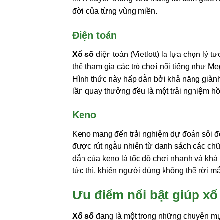
đời của từng vùng miền.
Điện toán
Xổ số
điện toán (Vietlott) là lựa chọn lý
thể tham gia các trò chơi nổi tiếng như M
Hình thức này hấp dẫn bởi khả năng giành 
lần quay thưởng đều là một trải nghiệm hồ
Keno
Keno mang đến trải nghiệm dự đoán sôi độ
được rút ngẫu nhiên từ danh sách các chữ
dẫn của keno là tốc độ chơi nhanh và khả 
tức thì, khiến người dùng không thể rời m
Ưu điểm nổi bật giúp xổ
Xổ số
đang là một trong những chuyên mục