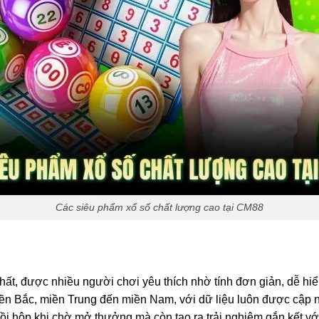
Các siêu phẩm xổ số chất lượng cao tại CM88
hất, được nhiều người chơi yêu thích nhờ tính đơn giản, dễ hiể
iền Bắc, miền Trung đến miền Nam, với dữ liệu luôn được cập nh
ồi hộp khi chờ mở thưởng mà còn tạo ra trải nghiệm gắn kết vớ