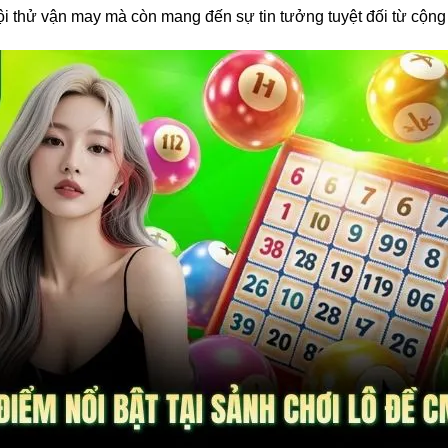
ội thử vận may mà còn mang đến sự tin tưởng tuyệt đối từ cộng