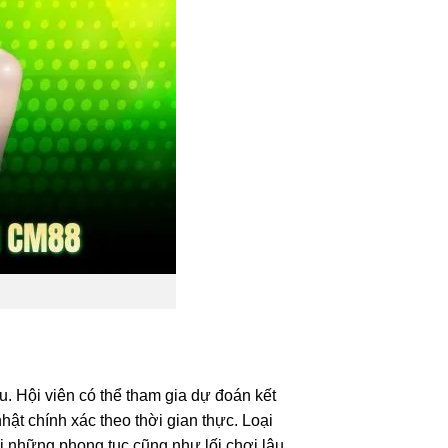
u. Hội viên có thể tham gia dự đoán kết
ật chính xác theo thời gian thực. Loại
i những phong tục cũng như lối chơi lâu