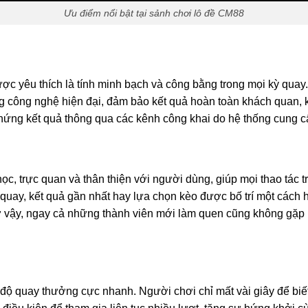
Ưu điểm nổi bật tại sảnh chơi lô đề CM88
ợc yêu thích là tính minh bạch và công bằng trong mọi kỳ quay
 công nghệ hiện đại, đảm bảo kết quả hoàn toàn khách quan, kh
chứng kết quả thông qua các kênh công khai do hệ thống cung c
ọc, trực quan và thân thiện với người dùng, giúp mọi thao tác tr
 quay, kết quả gần nhất hay lựa chọn kèo được bố trí một cách 
 vậy, ngay cả những thành viên mới làm quen cũng không gặp kh
 độ quay thưởng cực nhanh. Người chơi chỉ mất vài giây để biết