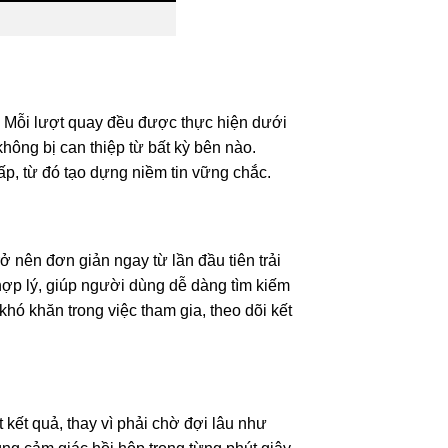
. Mỗi lượt quay đều được thực hiện dưới
ông bị can thiệp từ bất kỳ bên nào.
ấp, từ đó tạo dựng niềm tin vững chắc.
ở nên đơn giản ngay từ lần đầu tiên trải
hợp lý, giúp người dùng dễ dàng tìm kiếm
ó khăn trong việc tham gia, theo dõi kết
 kết quả, thay vì phải chờ đợi lâu như