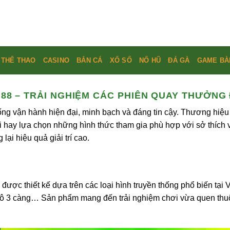
THỂ THAO
CASINO
BẮN CÁ
XỔ SỐ
NỔ HŨ
ĐÁ GÀ
GAME BÀ
88 – TRẢI NGHIỆM CÁC PHIÊN QUAY THƯỞNG 
ống vận hành hiện đại, minh bạch và đáng tin cậy. Thương hiệu
i hay lựa chọn những hình thức tham gia phù hợp với sở thích v
ại hiệu quả giải trí cao.
 được thiết kế dựa trên các loại hình truyền thống phổ biến tạ
n, lô 3 càng… Sản phẩm mang đến trải nghiệm chơi vừa quen th