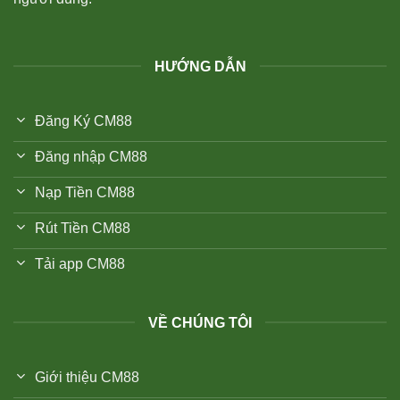
HƯỚNG DẪN
Đăng Ký CM88
Đăng nhập CM88
Nạp Tiền CM88
Rút Tiền CM88
Tải app CM88
VỀ CHÚNG TÔI
Giới thiệu CM88