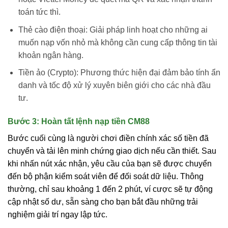
toán tức thì.
Thẻ cào điện thoại: Giải pháp linh hoạt cho những ai
muốn nạp vốn nhỏ mà không cần cung cấp thông tin tài
khoản ngân hàng.
Tiền ảo (Crypto): Phương thức hiện đại đảm bảo tính ẩn
danh và tốc độ xử lý xuyên biên giới cho các nhà đầu
tư.
Bước 3: Hoàn tất lệnh nạp tiền CM88
Bước cuối cùng là người chơi điền chính xác số tiền đã
chuyển và tải lên minh chứng giao dịch nếu cần thiết. Sau
khi nhấn nút xác nhận, yêu cầu của bạn sẽ được chuyển
đến bộ phận kiểm soát viên để đối soát dữ liệu. Thông
thường, chỉ sau khoảng 1 đến 2 phút, ví cược sẽ tự động
cập nhật số dư, sẵn sàng cho bạn bắt đầu những trải
nghiệm giải trí ngay lập tức.