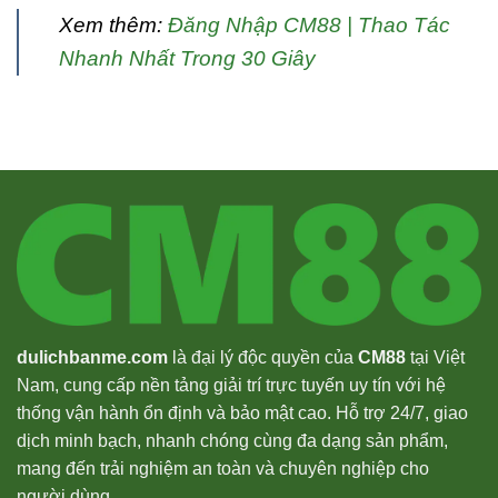
Xem thêm:
Đăng Nhập CM88 | Thao Tác
Nhanh Nhất Trong 30 Giây
dulichbanme.com
là đại lý độc quyền của
CM88
tại Việt
Nam, cung cấp nền tảng giải trí trực tuyến uy tín với hệ
thống vận hành ổn định và bảo mật cao. Hỗ trợ 24/7, giao
dịch minh bạch, nhanh chóng cùng đa dạng sản phẩm,
mang đến trải nghiệm an toàn và chuyên nghiệp cho
người dùng.