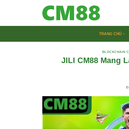
Bỏ
qua
nội
dung
TRANG CHỦ
BLOCKCHAIN C
JILI CM88 Mang L
Đ