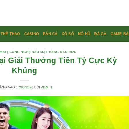
THỂ THAO
CASINO
BẮN CÁ
XỔ SỐ
NỔ HŨ
ĐÁ GÀ
GAME BÀ
M88 | CÔNG NGHỆ BẢO MẬT HÀNG ĐẦU 2026
ại Giải Thưởng Tiền Tỷ Cực Kỳ
Khủng
ĂNG VÀO
17/03/2026
BỞI
ADMIN