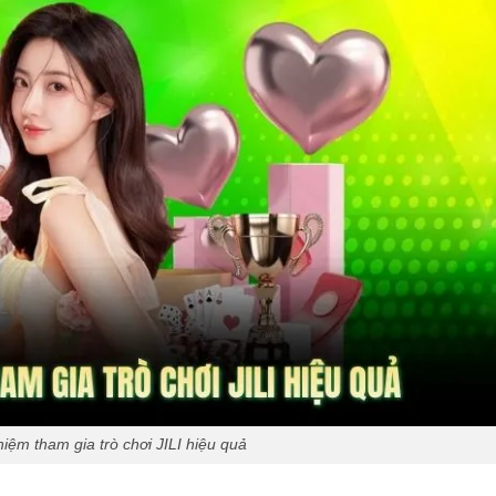
iệm tham gia trò chơi JILI hiệu quả