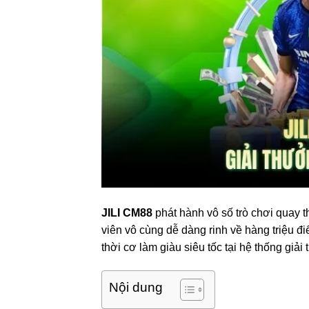
JILI CM88
phát hành vô số trò chơi quay 
viên vô cùng dễ dàng rinh về hàng triệu đ
thời cơ làm giàu siêu tốc tại hệ thống giải t
Nội dung