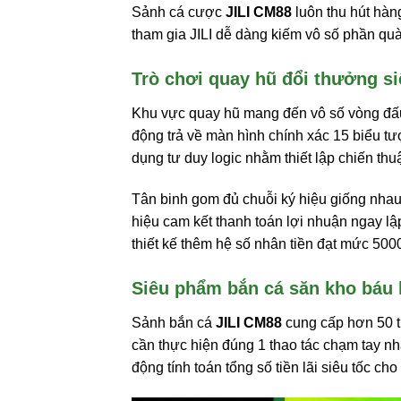
Sảnh cá cược
JILI CM88
luôn thu hút hàn
tham gia JILI dễ dàng kiếm vô số phần quà 
Trò chơi quay hũ đổi thưởng si
Khu vực quay hũ mang đến vô số vòng đấu 
động trả về màn hình chính xác 15 biểu 
dụng tư duy logic nhằm thiết lập chiến thu
Tân binh gom đủ chuỗi ký hiệu giống nha
hiệu cam kết thanh toán lợi nhuận ngay lậ
thiết kế thêm hệ số nhân tiền đạt mức 500
Siêu phẩm bắn cá săn kho báu 
Sảnh bắn cá
JILI CM88
cung cấp hơn 50 
cần thực hiện đúng 1 thao tác chạm tay nh
động tính toán tổng số tiền lãi siêu tốc cho