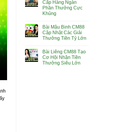
luận
Cấp Hàng Ngàn
Vạn
ở
Phần
Phần Thưởng Cực
JILI
Thưởng
CM88
Khủng
Tiền
Mang
Cực
Lại
Không
Khủng
Giải
có
Bài Mậu Binh CM88
Thưởng
bình
Tiền
luận
Cập Nhật Các Giải
ở
Tỷ
Thưởng Tiền Tỷ Lớn
XGAME
Cực
CM88
Kỳ
Không
Cung
Khủng
có
Cấp
Bài Liêng CM88 Tạo
bình
Hàng
luận
Cơ Hội Nhận Tiền
Ngàn
ở
Phần
Thưởng Siêu Lớn
Bài
Thưởng
Mậu
Cực
Không
Binh
Khủng
có
CM88
bình
Cập
luận
Nhật
ở
Các
Bài
Giải
ành
Liêng
Thưởng
CM88
Tiền
lấy
Tạo
Tỷ
Cơ
Lớn
Hội
Nhận
Tiền
Thưởng
Siêu
Lớn