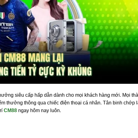
thưởng siêu cấp hấp dẫn dành cho mọi khách hàng mới. Mọi th
iểm thưởng thông qua chiếc điện thoại cá nhân. Tân binh chớp 
rí
CM88
ngay hôm nay luôn.