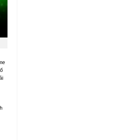
ame
số
ải
ch