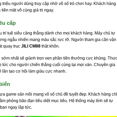
g triệu người dùng truy cập nhờ vô số trò chơi hay. Khách hàng
tiền mặt vô cùng giá trị ngay.
êu cấp
trí tuệ siêu căng thẳng dành cho mọi khách hàng. Máy chủ tự
tượng ngẫu nhiên mang màu sắc rực rỡ. Người tham gia cần vận
ật quay trục
JILI CM88
thật khôn.
u sớm nhất sẽ giành trọn vẹn phần tiền thưởng cực khủng. Th
p tức cho người chiến thắng cuối cùng tại mọi ván. Chuyên gia
0 lần tạo cơ hội làm giàu cực nhanh.
biển
tựa game săn mồi mang vô số chủ đề tuyệt đẹp. Khách hàng ch
ằm phóng bão đạn tiêu diệt mục tiêu. Hệ thống máy tính sẽ tự
 bạn ngay lập tức.