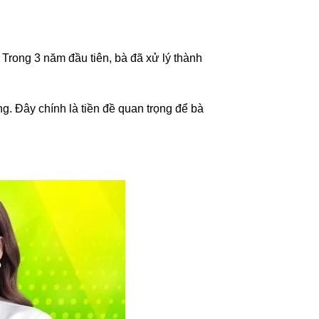
. Trong 3 năm đầu tiên, bà đã xử lý thành
g. Đây chính là tiền đề quan trọng để bà