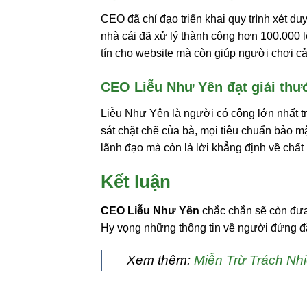
CEO đã chỉ đạo triển khai quy trình xét du
nhà cái đã xử lý thành công hơn 100.000 l
tín cho website mà còn giúp người chơi cả
CEO Liễu Như Yên đạt giải thư
Liễu Như Yên là người có công lớn nhất 
sát chặt chẽ của bà, mọi tiêu chuẩn bảo 
lãnh đạo mà còn là lời khẳng định về chất
Kết luận
CEO Liễu Như Yên
chắc chắn sẽ còn đưa 
Hy vọng những thông tin về người đứng đầ
Xem thêm:
Miễn Trừ Trách N