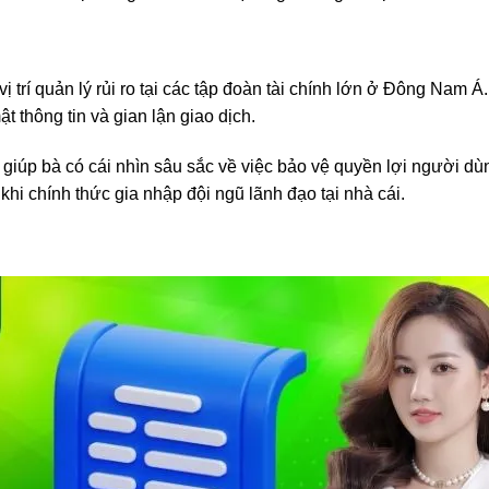
ị trí quản lý rủi ro tại các tập đoàn tài chính lớn ở Đông Nam Á
 thông tin và gian lận giao dịch.
giúp bà có cái nhìn sâu sắc về việc bảo vệ quyền lợi người dùn
khi chính thức gia nhập đội ngũ lãnh đạo tại nhà cái.