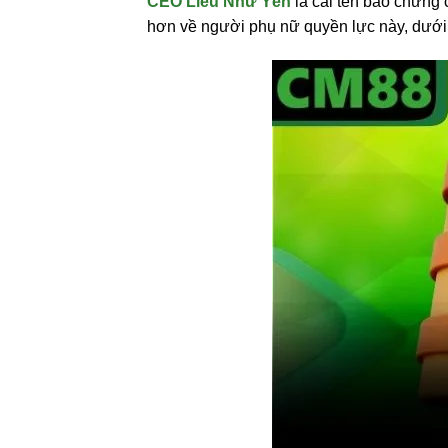
CEO Liễu Như Yên
là cái tên bảo chứng 
hơn về người phụ nữ quyền lực này, dưới đâ