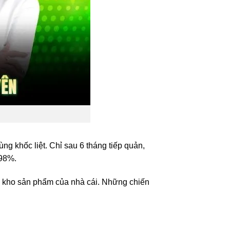
ng khốc liệt. Chỉ sau 6 tháng tiếp quản,
 98%.
hú kho sản phẩm của nhà cái. Những chiến