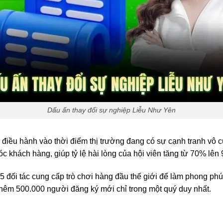
Dấu ấn thay đổi sự nghiệp Liễu Như Yên
điều hành vào thời điểm thị trường đang có sự cạnh tranh vô cù
sóc khách hàng, giúp tỷ lệ hài lòng của hội viên tăng từ 70% lên
15 đối tác cung cấp trò chơi hàng đầu thế giới để làm phong p
thêm 500.000 người đăng ký mới chỉ trong một quý duy nhất.