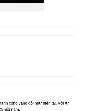
ành công vang dội như hiện tại. Với tư
25% mỗi năm.