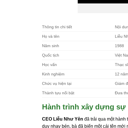
Thông tin chi tiết
Nội du
Họ và tên
Liễu N
Năm sinh
1988
Quốc tịch
Việt N
Học vấn
Thạc s
Kinh nghiệm
12 năm 
Chức vụ hiện tại
Giám đ
Thành tựu nổi bật
Đưa thư
Hành trình xây dựng sự
CEO Liễu Như Yên
đã trải qua một hành 
duy nhạy bén, bà đã biến một cái tên mới n