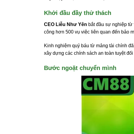
Khởi đầu đầy thử thách
CEO Liễu Như Yên
bắt đầu sự nghiệp từ v
công hơn 500 vụ việc liên quan đến bảo mật
Kinh nghiệm quý báu từ mảng tài chính đã 
xây dựng các chính sách an toàn tuyệt đối 
Bước ngoặt chuyển mình