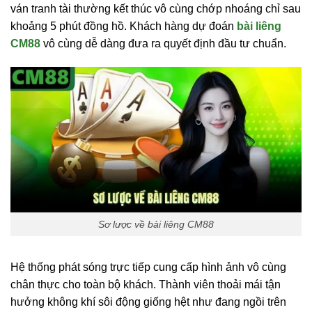
ván tranh tài thường kết thúc vô cùng chớp nhoáng chỉ sau
khoảng 5 phút đồng hồ. Khách hàng dự đoán
bài liêng
CM88
vô cùng dễ dàng đưa ra quyết định đầu tư chuẩn.
Sơ lược về bài liêng CM88
Hệ thống phát sóng trực tiếp cung cấp hình ảnh vô cùng
chân thực cho toàn bộ khách. Thành viên thoải mái tận
hưởng không khí sôi động giống hệt như đang ngồi trên