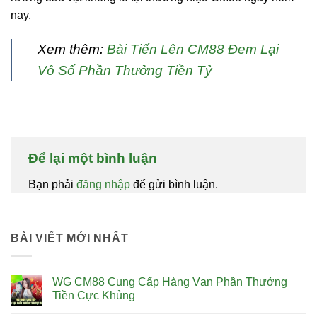
nay.
Xem thêm:
Bài Tiến Lên CM88 Đem Lại
Vô Số Phần Thưởng Tiền Tỷ
Để lại một bình luận
Bạn phải
đăng nhập
để gửi bình luận.
BÀI VIẾT MỚI NHẤT
WG CM88 Cung Cấp Hàng Vạn Phần Thưởng
Tiền Cực Khủng
Không