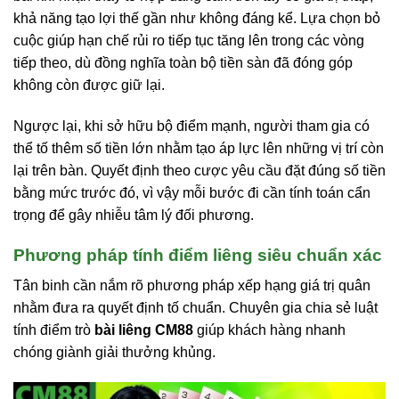
khả năng tạo lợi thế gần như không đáng kể. Lựa chọn bỏ
cuộc giúp hạn chế rủi ro tiếp tục tăng lên trong các vòng
tiếp theo, dù đồng nghĩa toàn bộ tiền sàn đã đóng góp
không còn được giữ lại.
Ngược lại, khi sở hữu bộ điểm mạnh, người tham gia có
thể tố thêm số tiền lớn nhằm tạo áp lực lên những vị trí còn
lại trên bàn. Quyết định theo cược yêu cầu đặt đúng số tiền
bằng mức trước đó, vì vậy mỗi bước đi cần tính toán cẩn
trọng để gây nhiễu tâm lý đối phương.
Phương pháp tính điểm liêng siêu chuẩn xác
Tân binh cần nắm rõ phương pháp xếp hạng giá trị quân
nhằm đưa ra quyết định tố chuẩn. Chuyên gia chia sẻ luật
tính điểm trò
bài liêng CM88
giúp khách hàng nhanh
chóng giành giải thưởng khủng.