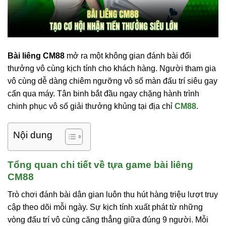
Bài liêng CM88
mở ra một không gian đánh bài đổi
thưởng vô cùng kịch tính cho khách hàng. Người tham gia
vô cùng dễ dàng chiêm ngưỡng vô số màn đấu trí siêu gay
cấn qua máy. Tân binh bắt đầu ngay chặng hành trình
chinh phục vô số giải thưởng khủng tại địa chỉ
CM88
.
Nội dung
Tổng quan chi tiết về tựa game bài liêng
CM88
Trò chơi đánh bài dân gian luôn thu hút hàng triệu lượt truy
cập theo dõi mỗi ngày. Sự kịch tính xuất phát từ những
vòng đấu trí vô cùng căng thẳng giữa đúng 9 người. Mỗi