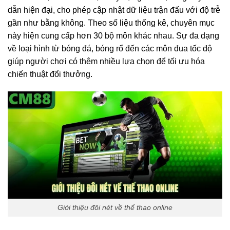
dẫn hiện đại, cho phép cập nhật dữ liệu trận đấu với độ trễ
gần như bằng không. Theo số liệu thống kê, chuyên mục
này hiện cung cấp hơn 30 bộ môn khác nhau. Sự đa dạng
về loại hình từ bóng đá, bóng rổ đến các môn đua tốc độ
giúp người chơi có thêm nhiều lựa chọn để tối ưu hóa
chiến thuật đổi thưởng.
Giới thiệu đôi nét về thể thao online