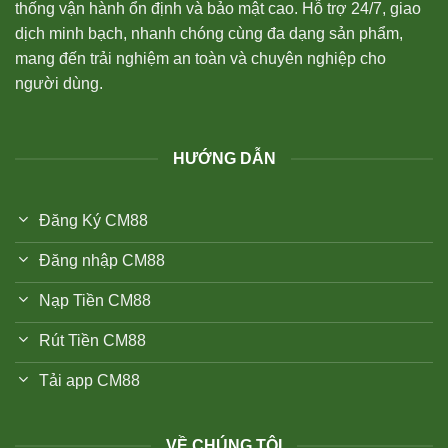
thống vận hành ổn định và bảo mật cao. Hỗ trợ 24/7, giao
dịch minh bạch, nhanh chóng cùng đa dạng sản phẩm,
mang đến trải nghiệm an toàn và chuyên nghiệp cho
người dùng.
HƯỚNG DẪN
Đăng Ký CM88
Đăng nhập CM88
Nạp Tiền CM88
Rút Tiền CM88
Tải app CM88
VỀ CHÚNG TÔI