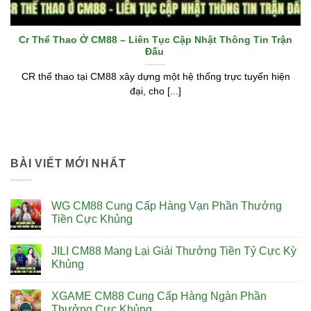
Cr Thể Thao Ở CM88 – Liên Tục Cập Nhật Thông Tin Trận
Đấu
CR thể thao tại CM88 xây dựng một hệ thống trực tuyến hiện
đại, cho [...]
BÀI VIẾT MỚI NHẤT
WG CM88 Cung Cấp Hàng Vạn Phần Thưởng
Tiền Cực Khủng
Không
có
JILI CM88 Mang Lại Giải Thưởng Tiền Tỷ Cực Kỳ
bình
luận
Khủng
ở
WG
Không
CM88
có
XGAME CM88 Cung Cấp Hàng Ngàn Phần
Cung
bình
Cấp
luận
Thưởng Cực Khủng