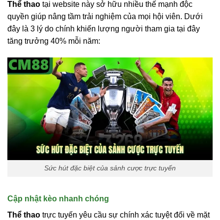
Thể thao
tại website này sở hữu nhiều thế mạnh độc
quyền giúp nâng tầm trải nghiệm của mọi hội viên. Dưới
đây là 3 lý do chính khiến lượng người tham gia tại đây
tăng trưởng 40% mỗi năm:
Sức hút đặc biệt của sảnh cược trực tuyến
Cập nhật kèo nhanh chóng
Thể thao
trực tuyến yêu cầu sự chính xác tuyệt đối về mặt